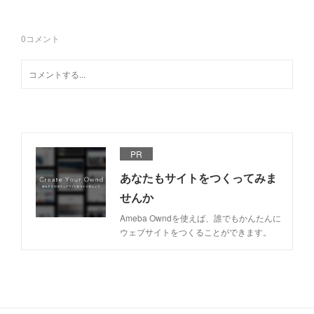
0
コメント
PR
あなたもサイトをつくってみま
せんか
Ameba Owndを使えば、誰でもかんたんに
ウェブサイトをつくることができます。